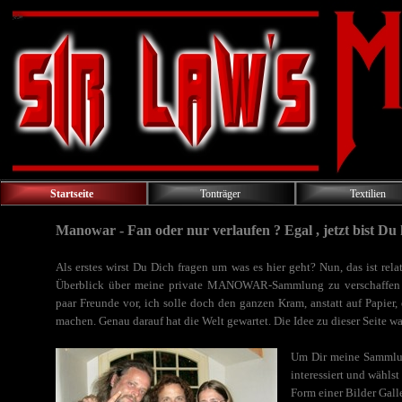
Startseite
Tonträger
Textilien
Manowar - Fan oder nur verlaufen ? Egal , jetzt bist Du
Als erstes wirst Du Dich fragen um was es hier geht? Nun, das ist rel
Überblick über meine private MANOWAR-Sammlung zu verschaffen un
paar
Freunde vor, ich solle doch den ganzen Kram, anstatt auf Papier, 
machen. Genau darauf hat die Welt gewartet. Die Idee zu dieser Seite w
Um Dir meine Sammlun
interessiert und wähls
Form einer Bilder Gall