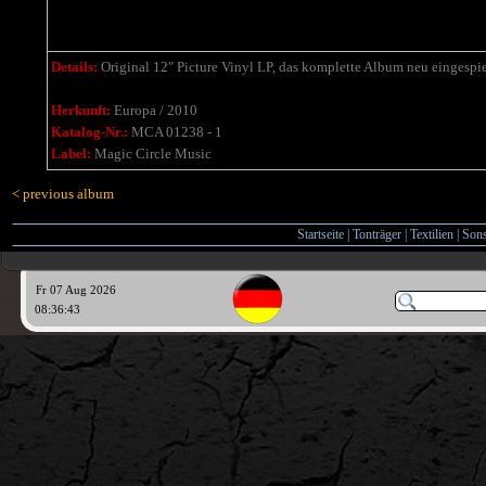
Details:
Original 12" Picture Vinyl LP, das komplette Album neu eingespie
Herkunft:
Europa / 2010
Katalog-Nr.:
MCA 01238 - 1
Label:
Magic Circle Music
< previous album
Startseite
|
Tonträger
|
Textilien
|
Sons
Fr 07 Aug 2026
08:36:44