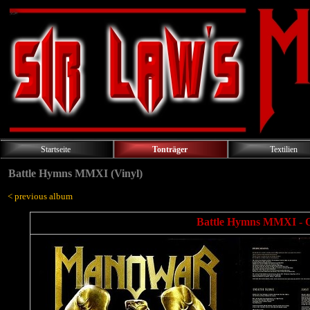
Startseite
Tonträger
Textilien
Battle Hymns MMXI (Vinyl)
< previous album
Battle Hymns MMXI - Or