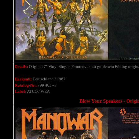
Details:
Original 7" Vinyl Single, Frontcover mit goldenem Edding origin
Herkunft:
Deutschland / 1987
Katalog-Nr.:
799 463 - 7
Label:
ATCO / WEA
Blow Your Speakers - Origi