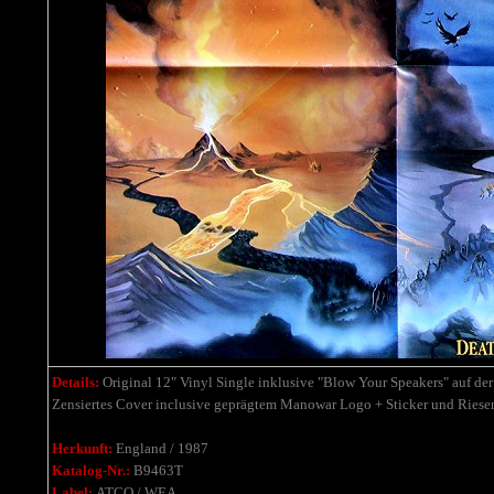
Details:
Original 12" Vinyl Single inklusive "Blow Your Speakers" auf der 
Zensiertes Cover inclusive geprägtem Manowar Logo + Sticker und Riesen
Herkunft:
England / 1987
Katalog-Nr.:
B9463T
Label:
ATCO / WEA