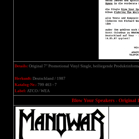
Details:
Original 7" Promotional Vinyl Single, beiliegende Produktinform
Herkunft:
Deutschland / 1987
Katalog-Nr.:
799 463 - 7
Label:
ATCO / WEA
Blow Your Speakers - Original 