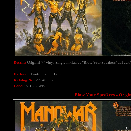
Details:
Original 7" Vinyl Single inklusive "Blow Your Speakers" auf der A
Herkunft:
Deutschland / 1987
Katalog-Nr.:
799 463 - 7
Label:
ATCO / WEA
Blow Your Speakers - Origin