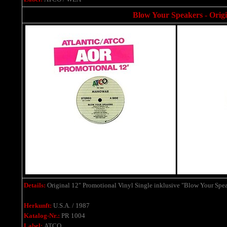
Blow Your Speakers - Origi
Details:
Original 12" Promotional Vinyl Single inklusive "Blow Your Spea
Herkunft:
U.S.A. / 1987
Katalog-Nr.:
PR 1004
Label:
ATCO