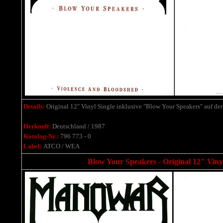
Details:
Original 12" Vinyl Single inklusive "Blow Your Speakers" auf der 
Herkunft:
Deutschland / 1987
Katalog-Nr.:
796 773 - 0
Label:
ATCO / WEA
Blow Your Speakers - Original 12" Viny