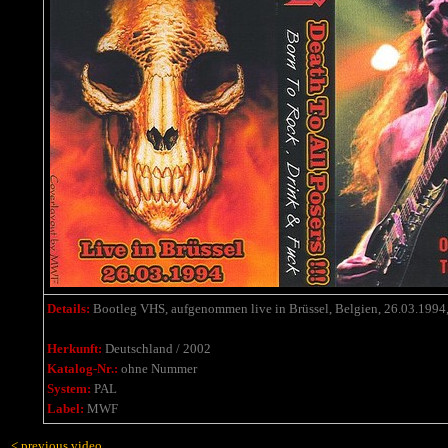
Details:
Bootleg VHS, aufgenommen live in Brüssel, Belgien, 26.03.
1994
Herkunft:
Deutschland / 2002
Katalog-Nr.:
ohne Nummer
System:
PAL
Label:
MWF
< previous video