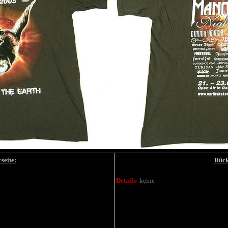
seite:
Rück
Details:
keine