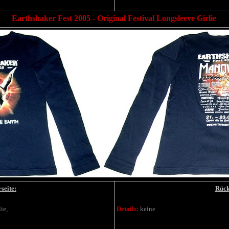
Earthshaker Fest 2005 - Original Festival Longsleeve Girlie
seite:
Rück
lie
,
Details:
keine