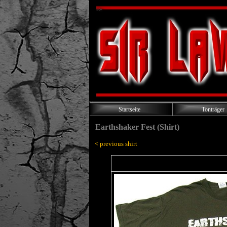
Startseite
Tonträger
Earthshaker Fest (Shirt)
< previous shirt