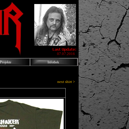
07.07.2016
Projekte
Infothek
next shirt >