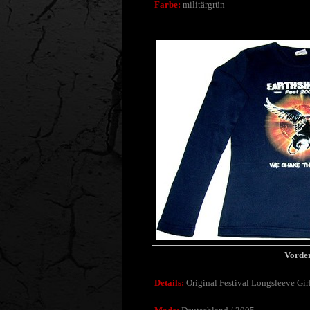
Farbe:
militärgrün
Vorder
Details:
Original Festival Longsleeve Gir