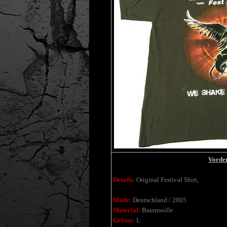
Vorder
Details:
Original Festival Shirt,
Made:
Deutschland / 2005
Material:
Baumwolle
Grösse:
L