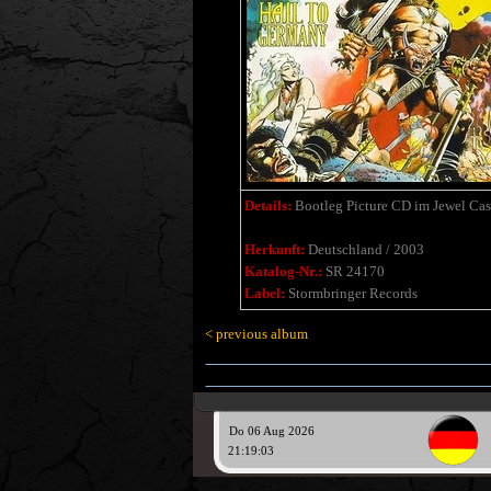
Details:
Bootleg Picture CD im Jewel Cas
Herkunft:
Deutschland / 2003
Katalog-Nr.:
SR 24170
Label:
Stormbringer Records
< previous album
Do 06 Aug 2026
21:19:03