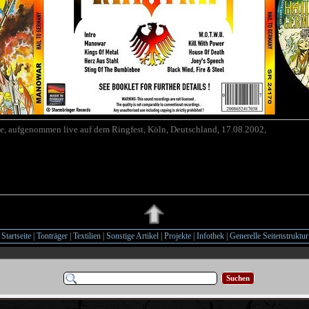
e, aufgenommen live auf dem Ringfest, Köln, Deutschland, 17.08.2002,
Startseite
|
Tonträger
|
Textilien
|
Sonstige Artikel
|
Projekte
|
Infothek
|
Generelle Seitenstruktur
Suchen