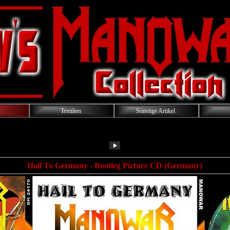
Textilien
Sonstige Artikel
Hail To Germany - Bootleg Picture CD (Germany)