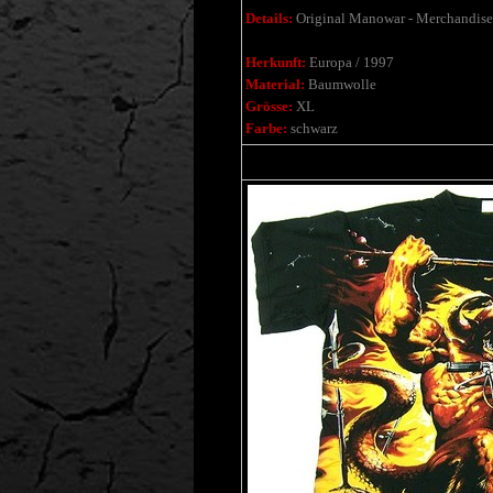
Details:
Original Manowar - Merchandise,
Herkunft:
Europa / 1997
Material:
Baumwolle
Grösse:
XL
Farbe:
schwarz