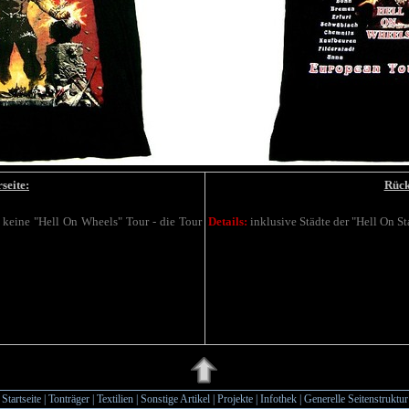
seite:
Rück
 keine "Hell On Wheels" Tour - die Tour
Details:
inklusive Städte der "Hell On S
Startseite
|
Tonträger
|
Textilien
|
Sonstige Artikel
|
Projekte
|
Infothek
|
Generelle Seitenstruktur