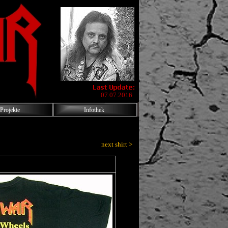
07.07.2016
Projekte
Infothek
next shirt >