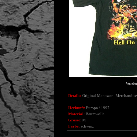
Vorder
Details:
Original Manowar - Merchandise
Herkunft:
Europa / 1997
Material:
Baumwolle
Grösse:
M
Farbe:
schwarz