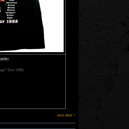
seite:
tage" Tour 1998,
next shirt >