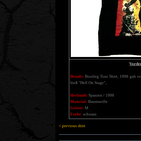
Vorder
Details:
Bootleg Tour Shirt,
1998 gab es
hieß "Hell On Stage",
Herkunft:
Spanien / 1998
Material:
Baumwolle
Grösse:
M
Farbe:
schwarz
< previous shirt