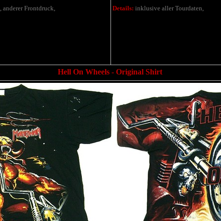
 anderer Frontdruck,
Details:
inklusive aller Tourdaten,
Hell On Wheels - Original Shirt