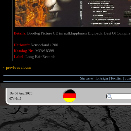
Details:
Bootleg Picture CD im aufklappbaren Digipack, Best Of Compilati
Herkunft:
Neuseeland / 2001
Katalog-Nr.:
MOW 8399
Label:
Long Hair Records
< previous album
Startseite
|
Tonträger
|
Textilien
|
Sons
Do 06 Aug 2026
07:46:13