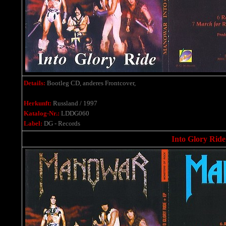
Details:
Bootleg CD, anderes Frontcover,
Herkunft:
Russland / 1997
Katalog-Nr.:
LDDG060
Label:
DG - Records
Into Glory Ride