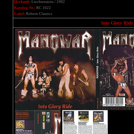
Herkunft:
Liechtenstein / 1992
Katalog-Nr.:
RC 1022
Label:
Reborn Classics
Into Glory Ride 