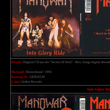
Details:
Original CD aus der "Secrets Of Steel" - Box, Songs digital überarb
Herkunft:
Deutschland / 1993
Katalog-Nr.:
GED24538
Label:
Geffen Records
Into Glory R