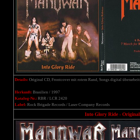
Details:
Original CD, Frontcover mit rotem Rand, Songs digital überarbeit
Herkunft:
Brasilien / 1997
Katalog-Nr.:
RBR / LCR 2420
Label:
Rock Brigade Records / Laser Company Records
Into Glory Ride - Origina