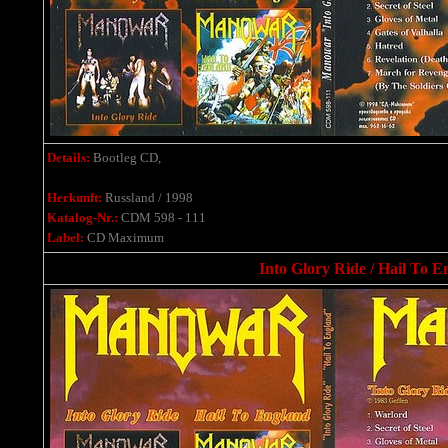
Details:
Bootleg CD,
Herkunft:
Russland / 1998
Katalog-Nr.:
CDM 598 - 111
Label:
CD Maximum
Into Glory Ride / Hail To E