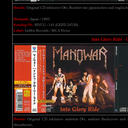
Details:
Original CD inklusive Obi, Booklet mit japanischen und englische
Herkunft:
Japan / 1993
Katalog-Nr.:
MVCG - 141 (GEFD 24538)
Label:
Geffen Records / MCA Victor
Into Glory Ride - 
Details:
Original CD inklusive anderem Obi, anderes Backcover und a
überarbeitet,