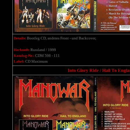
Details:
Bootleg CD, anderes Front - und Backcover,
Herkunft:
Russland / 1999
Katalog-Nr.:
CDM 598 - 111
Label:
CD Maximum
Into Glory Ride / Hail To Engla