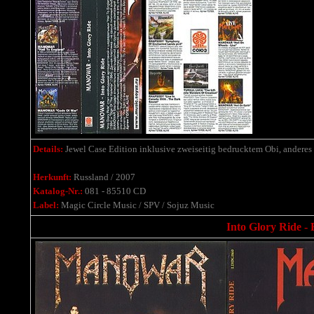
Details:
Jewel Case Edition inklusive zweiseitig bedrucktem Obi, anderes
Herkunft:
Russland / 2007
Katalog-Nr.:
081 - 85510 CD
Label:
Magic Circle Music / SPV / Sojuz Music
Into Glory Ride -