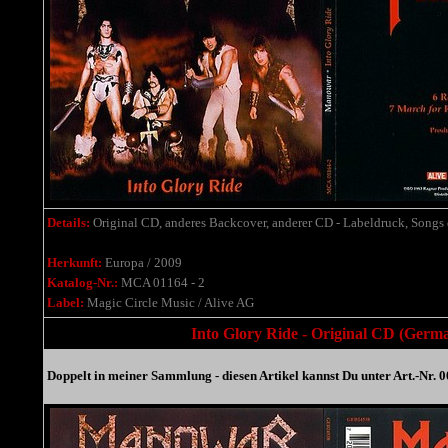
Details:
Original CD, anderes Backcover, anderer CD - Labeldruck, Songs d
Herkunft:
Europa / 2009
Katalog-Nr.:
MCA 01164 - 2
Label:
Magic Circle Music / Alive AG
Into Glory Ride - Original CD (German
Doppelt in meiner Sammlung - diesen Artikel kannst Du unter Art.-Nr. 