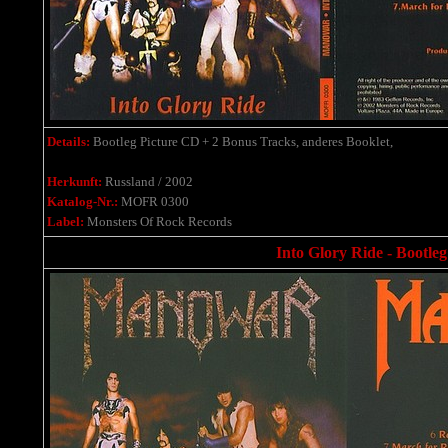
Details:
Bootleg Picture CD + 2 Bonus Tracks, anderes Booklet,
Herkunft:
Russland / 2002
Katalog-Nr.:
MOFR 0300
Label:
Monsters Of Rock Records
Into Glory Ride - Bootleg