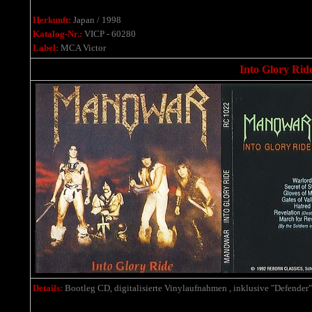
Herkunft:
Japan / 1998
Katalog-Nr.:
VICP - 60280
Label:
MCA Victor
Into Glory Ride
Details:
Bootleg CD, digitalisierte Vinylaufnahmen , inklusive "Defender"