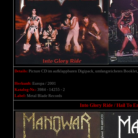
Details:
Picture CD im aufklappbaren Digipack, umfangreicheres Booklet, 
Herkunft:
Europa / 2001
Katalog-Nr.:
3984 - 14255 - 2
Label:
Metal Blade Records
Into Glory Ride / Hail To E