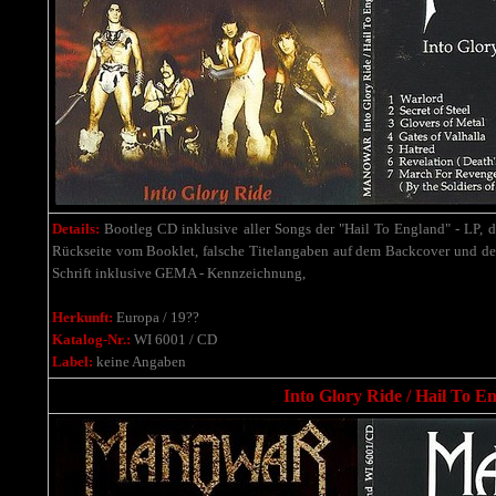
Details:
Bootleg CD inklusive aller Songs der "Hail To England" - LP, di
Rückseite vom Booklet,
falsche Titelangaben auf dem Backcover und de
Schrift inklusive GEMA - Kennzeichnung
,
Herkunft:
Europa / 19??
Katalog-Nr.:
WI 6001 / CD
Label:
keine Angaben
Into Glory Ride / Hail To E