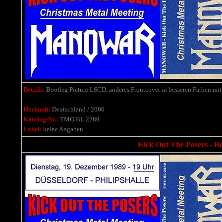
Details:
Bootleg Picture LSCD,
anderes Frontcover in besseren Farben m
Herkunft:
Deutschland / 2006
Katalog-Nr.:
TMO BL 2289
Label:
keine Angaben
Kick Out The Posers - B