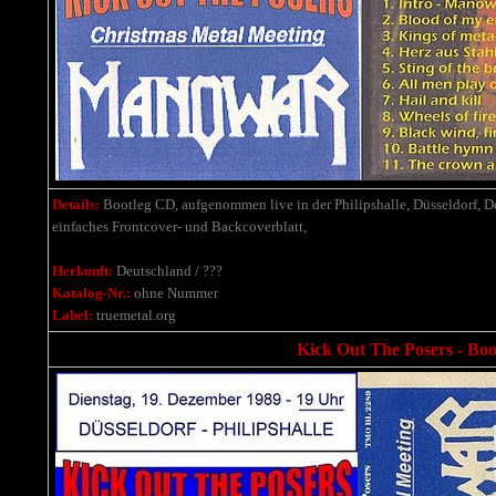
Details:
Bootleg CD, aufgenommen live in der Philipshalle, Düsseldorf, 
einfaches Frontcover- und Backcoverblatt
,
Herkunft:
Deutschland / ???
Katalog-Nr.:
ohne Nummer
Label:
truemetal.org
Kick Out The Posers - Boo