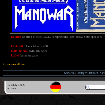
Details:
Bootleg Picture LSCD,
Fehlpressung:
das "Blow Your Speakers" - 
Herkunft:
Deutschland / 2006
Katalog-Nr.:
TMO BL 2289
Label:
keine Angaben
< previous album
Startseite
|
Tonträger
|
Textilien
|
Sons
Sa 08 Aug 2026
20:32:25