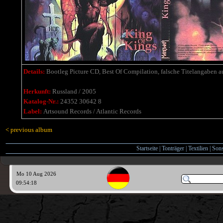
Details:
Bootleg Picture CD, Best Of Compilation, falsche Titelangaben 
Herkunft:
Russland / 2005
Katalog-Nr.:
24352 30642 8
Label:
Artsound Records / Atlantic Records
< previous album
Startseite
|
Tonträger
|
Textilien
|
Sons
Mo 10 Aug 2026
09:54:19