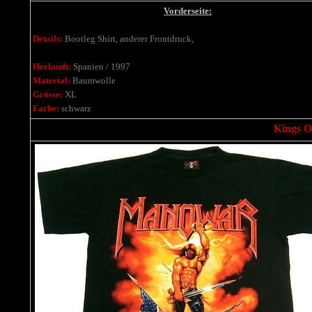
Vorderseite:
Details:
Bootleg Shirt, anderer Frontdruck,
Herkunft:
Spanien / 1997
Material:
Baumwolle
Grösse:
XL
Farbe:
schwarz
Kings Of