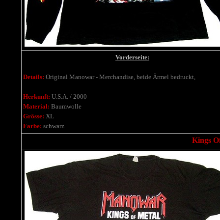
Vorderseite:
Details:
Original Manowar - Merchandise, beide Ärmel bedruckt,
Herkunft:
U.S.A. / 2000
Material:
Baumwolle
Grösse:
XL
Farbe:
schwarz
Kings Of