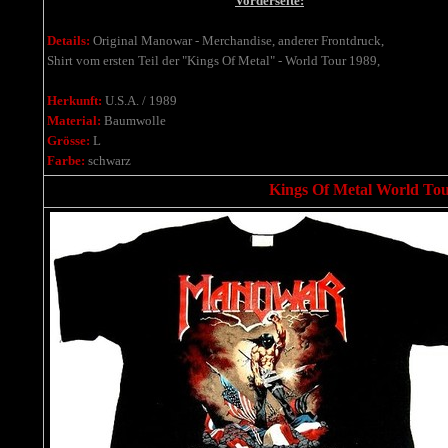
Vorderseite:
Details:
Original Manowar - Merchandise, anderer Frontdruck,
Shirt vom ersten Teil der "Kings Of Metal" - World Tour 1989,
Herkunft:
U.S.A. / 1989
Material:
Baumwolle
Grösse:
L
Farbe:
schwarz
Kings Of Metal World Tour