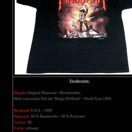
Vorderseite:
Details:
Original Manowar - Merchandise,
Shirt vom ersten Teil der "Kings Of Metal" - World Tour 1989,
Herkunft:
U.S.A. / 1989
Material:
50 % Baumwolle / 50 % Polyester
Grösse:
XL
Farbe:
schwarz