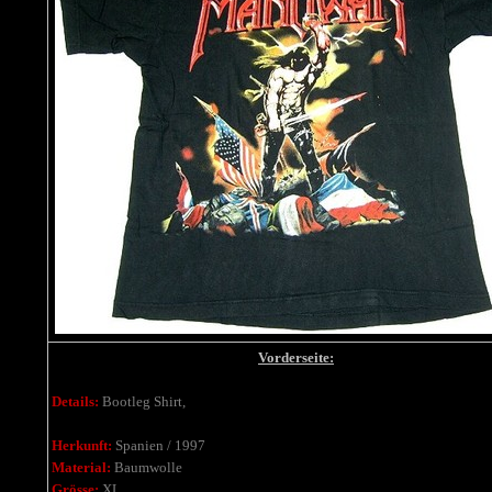
Vorderseite:
Details:
Bootleg Shirt,
Herkunft:
Spanien / 1997
Material:
Baumwolle
Grösse:
XL