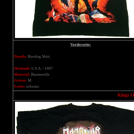
Vorderseite:
Details:
Bootleg Shirt,
Herkunft:
U.S.A. / 1997
Material:
Baumwolle
Grösse:
M
Farbe:
schwarz
Kings Of