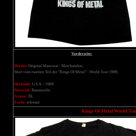
Vorderseite:
Details:
Original Manowar - Merchandise,
Shirt vom zweiten Teil der "Kings Of Metal" - World Tour 1989,
Herkunft:
U.S.A. / 1989
Material:
Baumwolle
Grösse:
XL
Farbe:
schwarz
Kings Of Metal World Tour