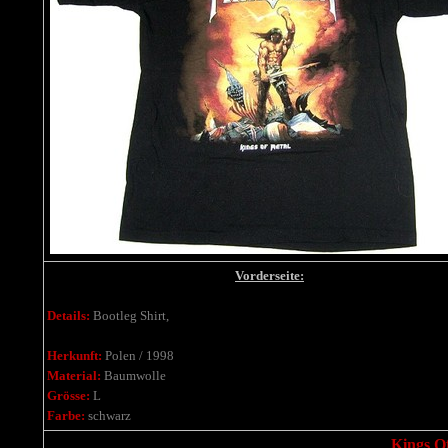
Vorderseite:
Details:
Bootleg Shirt,
Herkunft:
Polen / 1998
Material:
Baumwolle
Grösse:
L
Farbe:
schwarz
Kings Of