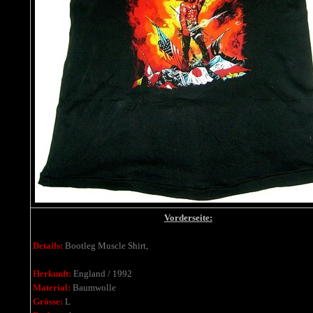
Vorderseite:
Details:
Bootleg Muscle Shirt,
Herkunft:
England / 1992
Material:
Baumwolle
Grösse:
L