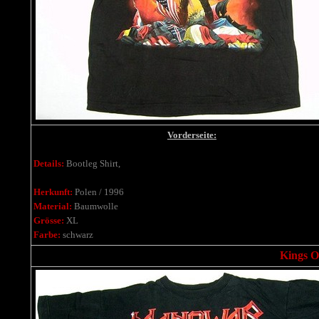
Vorderseite:
Details:
Bootleg Shirt,
Herkunft:
Polen / 1996
Material:
Baumwolle
Grösse:
XL
Farbe:
schwarz
Kings Of