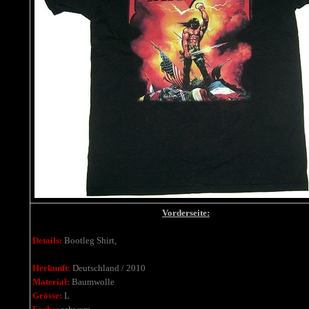
Vorderseite:
Details:
Bootleg Shirt,
Herkunft:
Deutschland / 2010
Material:
Baumwolle
Grösse:
L