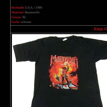
Herkunft:
U.S.A. / 1989
Material:
Baumwolle
Grösse:
XL
Farbe:
schwarz
Kings Of