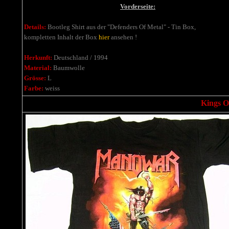
Vorderseite:
Details:
Bootleg Shirt aus der "Defenders Of Metal" - Tin Box,
kompletten Inhalt der Box
hier
ansehen !
Herkunft:
Deutschland / 1994
Material:
Baumwolle
Grösse:
L
Farbe:
weiss
Kings Of