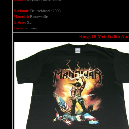
Herkunft:
Deutschland / 2003
Material:
Baumwolle
Grösse:
XL
Farbe:
schwarz
Kings Of Metal (20th Anni