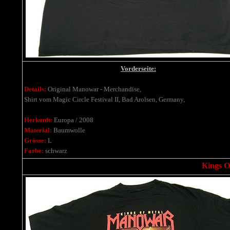
Vorderseite:
Details:
Original Manowar - Merchandise,
Shirt vom Magic Circle Festival II, Bad Arolsen, Germany,
Herkunft:
Europa / 2008
Material:
Baumwolle
Grösse:
L
Farbe:
schwarz
Kings Of