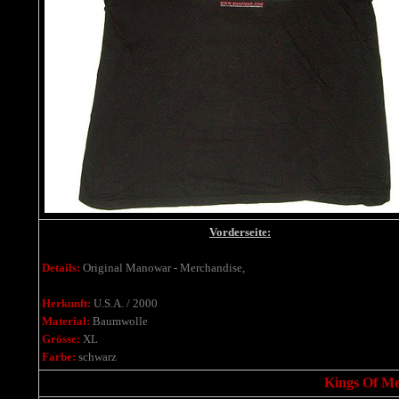
Vorderseite:
Details:
Original Manowar - Merchandise,
Herkunft:
U.S.A. / 2000
Material:
Baumwolle
Grösse:
XL
Farbe:
schwarz
Kings Of Met