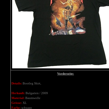
Vorderseite:
Details:
Bootleg Shirt,
Herkunft:
Bulgarien / 2009
Material:
Baumwolle
Grösse:
XL
Farbe:
schwarz