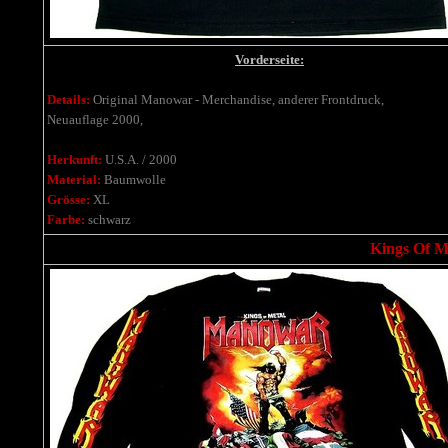
Vorderseite:
Details:
Original Manowar - Merchandise, anderer Frontdruck,
Neuauflage 2000,
Herkunft:
U.S.A. / 2000
Material:
Baumwolle
Grösse:
XL
Farbe:
schwarz
Kings Of Me