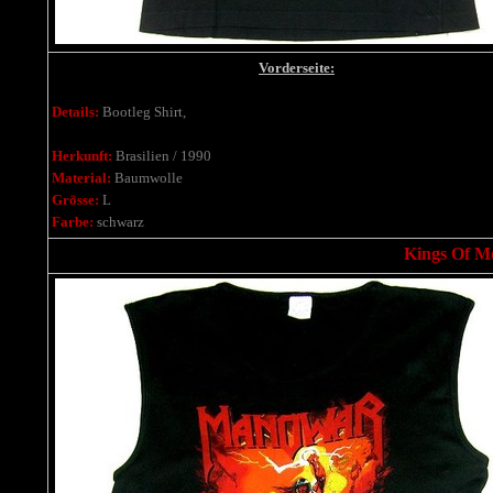
Vorderseite:
Details:
Bootleg Shirt,
Herkunft:
Brasilien / 1990
Material:
Baumwolle
Grösse:
L
Farbe:
schwarz
Kings Of Me