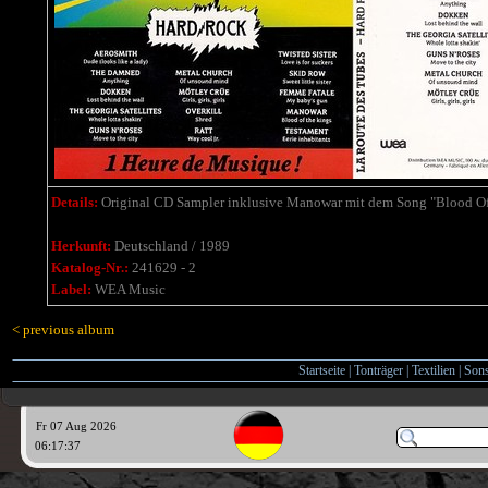
Details:
Original CD Sampler inklusive Manowar mit dem Song "Blood O
Herkunft:
Deutschland / 1989
Katalog-Nr.:
241629 - 2
Label:
WEA Music
< previous album
Startseite
|
Tonträger
|
Textilien
|
Sons
Fr 07 Aug 2026
06:17:38