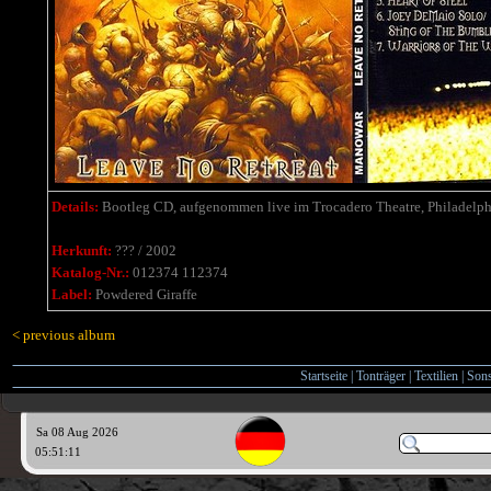
Details:
Bootleg CD, aufgenommen live im Trocadero Theatre, Philadelphi
Herkunft:
??? / 2002
Katalog-Nr.:
012374 112374
Label:
Powdered Giraffe
< previous album
Startseite
|
Tonträger
|
Textilien
|
Sons
Sa 08 Aug 2026
05:51:12