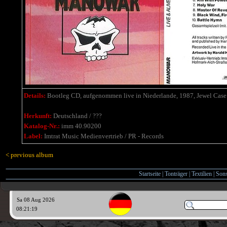
Details:
Bootleg
CD, aufgenommen live
in Niederlande, 1987, Jewel Cas
Herkunft:
Deutschland / ???
Katalog-Nr.:
imm 40.90200
Label:
Imtrat Music Medienvertrieb / PR - Records
< previous album
Startseite
|
Tonträger
|
Textilien
|
Sons
Sa 08 Aug 2026
08:21:20