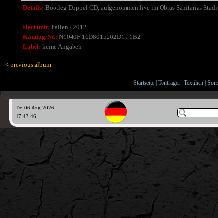
Details:
Bootleg Doppel CD, aufgenommen live im
Obras Sanitarias Stad
Herkunft:
Italien / 2012
Katalog-Nr.:
N1040F 16D8015262D1 / 1B2
Label:
keine Angaben
< previous album
Startseite
|
Tonträger
|
Textilien
|
Sons
Do 06 Aug 2026
17:43:47