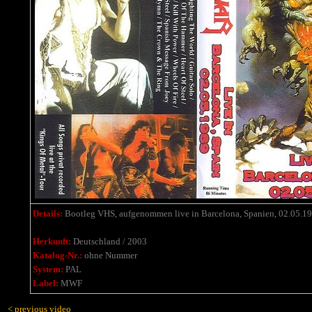
Details:
Bootleg VHS, aufgenommen live in Barcelona, Spanien, 02.05.
19
Herkunft:
Deutschland / 2003
Katalog-Nr.:
ohne Nummer
System:
PAL
Label:
MWF
< previous video