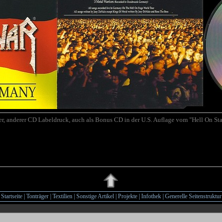
r, anderer CD Labeldruck, auch als Bonus CD in der U.S. Auflage vom "Hell On Stag
Startseite
|
Tonträger
|
Textilien
|
Sonstige Artikel
|
Projekte
|
Infothek
|
Generelle Seitenstruktur