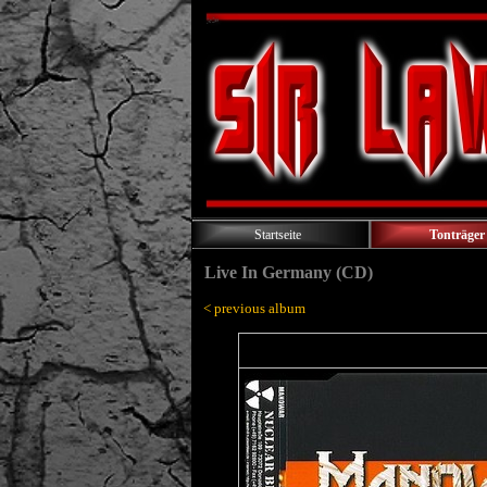
Startseite
Tonträger
Live In Germany (CD)
< previous album