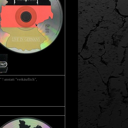
" ! anstatt "verkäuflich",