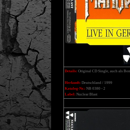
Details:
Original CD Single, auch als Bon
Herkunft:
Deutschland / 1999
Katalog-Nr.:
NB 0380 - 2
Label:
Nuclear Blast