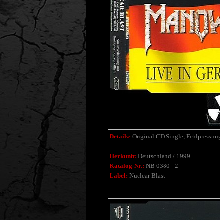
Details:
Original CD Single, Fehlpressung
Herkunft:
Deutschland / 1999
Katalog-Nr.:
NB 0380 - 2
Label:
Nuclear Blast