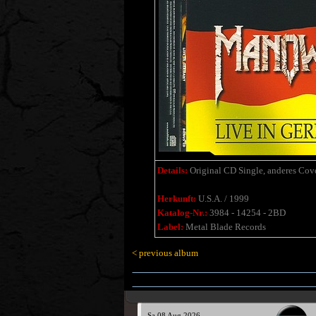
Details:
Original CD Single, anderes Cove
Herkunft:
U.S.A. / 1999
Katalog-Nr.:
3984 - 14254 - 2BD
Label:
Metal Blade Records
< previous album
Sa 08 Aug 2026