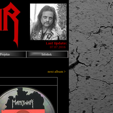
07.07.2016
Projekte
Infothek
next album >