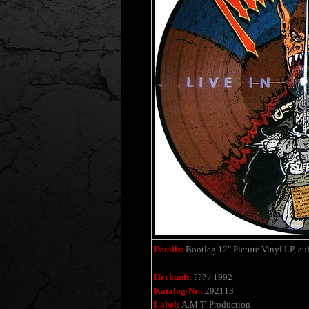
Details:
Bootleg 12" Picture Vinyl LP, a
Herkunft:
??? / 1992
Katalog-Nr.:
292113
Label:
A.M.T. Production