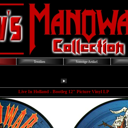
Textilien
Sonstige Artikel
Live In Holland - Bootleg 12" Picture Vinyl LP