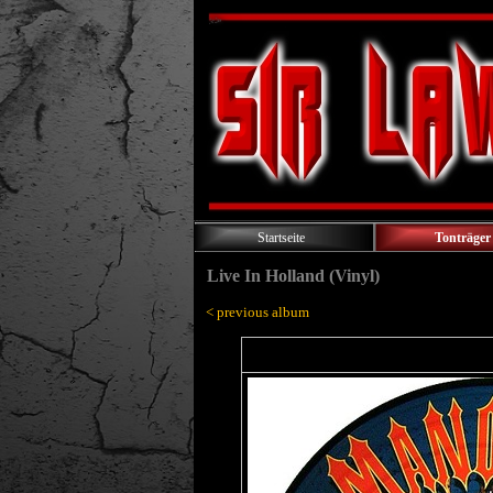
Startseite
Tonträger
Live In Holland (Vinyl)
< previous album