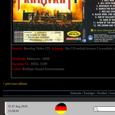
Details:
Bootleg Video CD,
Achtung:
Die CD enthält keinen Liveauftritt
Herkunft:
Malaysia / 2008
Katalog-Nr.:
BSEL 3108
Label:
Brilliant Sound Entertainment
< previous album
Startseite
|
Tonträger
|
Textilien
|
Sons
Fr 07 Aug 2026
13:58:03