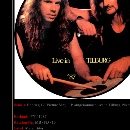
Details:
Bootleg 12" Picture Vinyl LP, aufgenommen live in Tilburg, Nied
Herkunft:
??? / 1987
Katalog-Nr.:
MB - PD - 16
Label:
Metal Biter