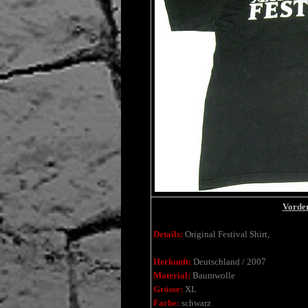
Vorder
Details:
Original Festival Shirt,
Herkunft:
Deutschland / 2007
Material:
Baumwolle
Grösse:
XL
Farbe:
schwarz