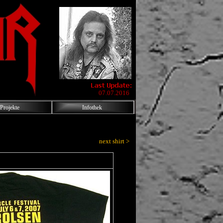
07.07.2016
Projekte
Infothek
next shirt >