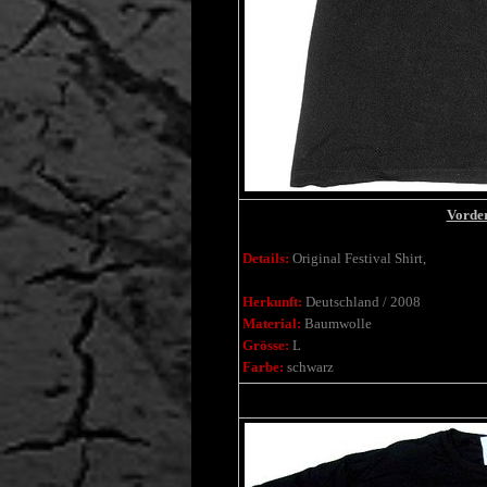
Vorder
Details:
Original Festival Shirt,
Herkunft:
Deutschland / 2008
Material:
Baumwolle
Grösse:
L
Farbe:
schwarz