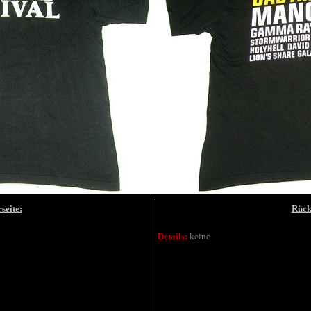
seite:
Rück
Details:
keine