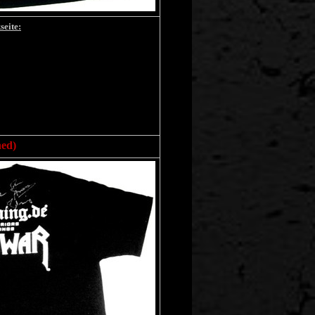
seite:
ned)