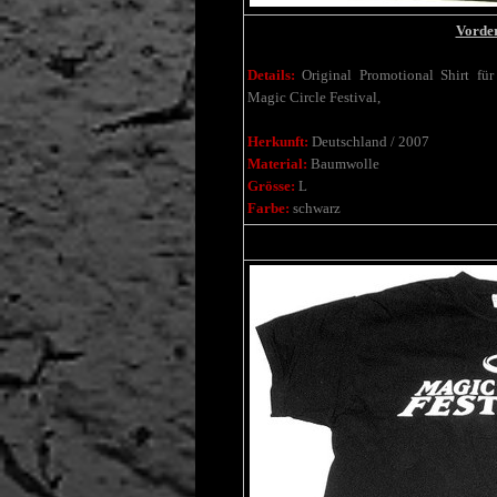
Vorder
Details:
Original Promotional Shirt fü
Magic Circle Festival,
Herkunft:
Deutschland / 2007
Material:
Baumwolle
Grösse:
L
Farbe:
schwarz