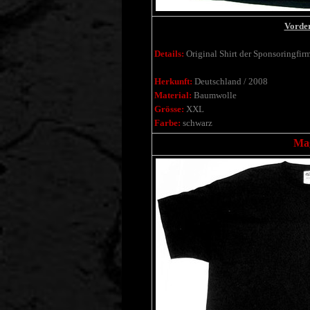
Vorder
Details:
Original Shirt der Sponsoringfirm
Herkunft:
Deutschland / 2008
Material:
Baumwolle
Grösse:
XXL
Farbe:
schwarz
Mag