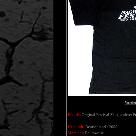
Vorder
Details:
Original Festival Shirt, anderer F
Herkunft:
Deutschland / 2008
Material:
Baumwolle