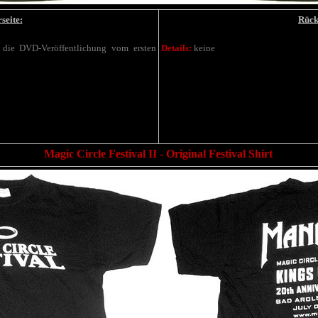
seite:
Rück
r die DVD-Veröffentlichung vom ersten
Details:
keine
Magic Circle Festival II
- Original Festival Shirt