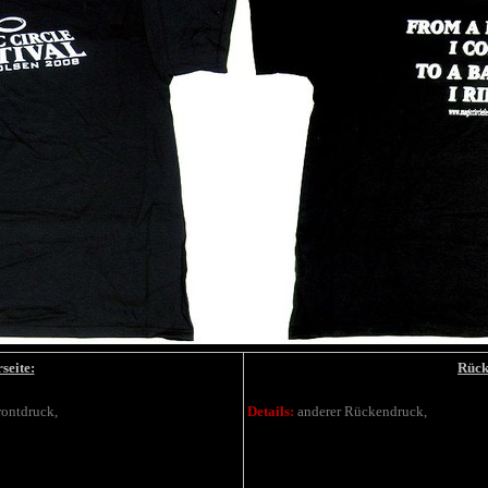
seite:
Rück
rontdruck,
Details:
anderer Rückendruck,