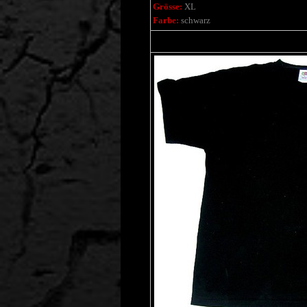
Grösse:
XL
Farbe:
schwarz