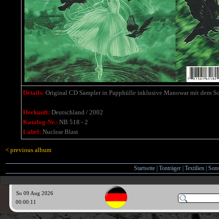
Details:
Original CD Sampler in Papphülle inklusive Manowar mit dem S
Herkunft:
Deutschland / 2002
Katalog-Nr.:
NB 518 - 2
Label:
Nuclear Blast
< previous album
Startseite
|
Tonträger
|
Textilien
|
Sons
So 09 Aug 2026
00:00:12