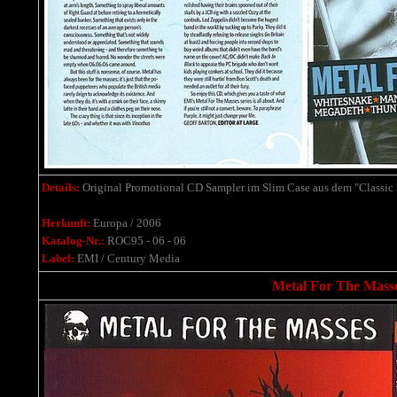
Details:
Original Promotional CD Sampler im Slim Case aus dem "Classi
Herkunft:
Europa / 2006
Katalog-Nr.:
ROC95 - 06 - 06
Label:
EMI / Century Media
Metal For The Masse