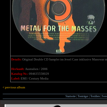
Details:
Original Double CD Sampler im Jewel Case inklusive Manowar m
Herkunft:
Australien / 2006
Katalog-Nr.:
094635558029
Label:
EMI / Century Media
< previous album
Startseite
|
Tonträger
|
Textilien
|
Sons