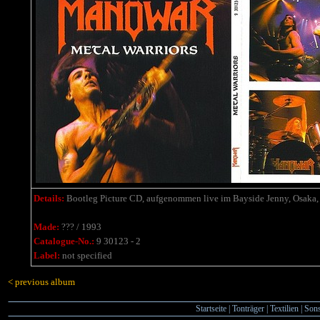
Details:
Bootleg Picture CD, aufgenommen live im Bayside Jenny, Osaka, 
Made:
??? / 1993
Catalogue-No.:
9 30123 - 2
Label:
not specified
< previous album
Startseite
|
Tonträger
|
Textilien
|
Sons