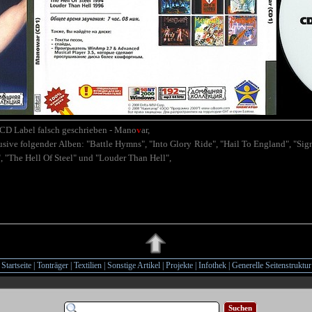
D Label falsch geschrieben
- Mano
v
ar,
usive folgender Alben: "Battle Hymns", "Into Glory Ride", "Hail To England", "Si
, "The Hell Of Steel" und "Louder Than Hell",
Startseite
|
Tonträger
|
Textilien
|
Sonstige Artikel
|
Projekte
|
Infothek
|
Generelle Seitenstruktur
Suchen