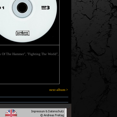
gn Of The Hammer", "Fighting The World",
next album >