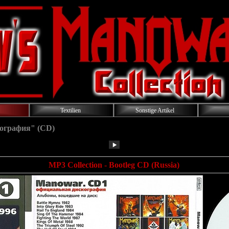
Textilien
Sonstige Artikel
кография" (CD)
MP3 Collection - Bootleg CD (Russia)