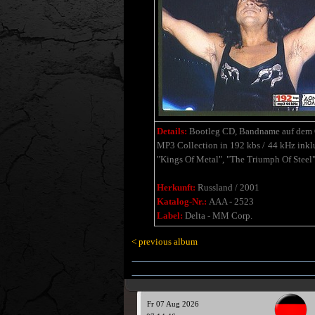
Details:
Bootleg CD, Bandname auf dem C
MP3 Collection in 192 kbs / 44 kHz inkl
"Kings Of Metal", "The Triumph Of Steel"
Herkunft:
Russland / 2001
Katalog-Nr.:
AAA - 2523
Label:
Delta - MM Corp.
< previous album
Fr 07 Aug 2026