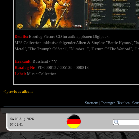
Details:
Bootleg Picture CD im aufklappbaren Digipack,
MP3 Collection inklusive folgender Alben & Singles: "Battle Hymns", "In
Metal", "The Triumph Of Steel", "Number 1", "Return Of The Warlord", "Lo
Herkunft:
Russland / ???
Katalog-Nr.:
PD 000012 / 605139 - 000813
Label:
Music Collection
< previous album
Startseite
|
Tonträger
|
Textilien
|
Sons
So 09 Aug 2026
07:01:42