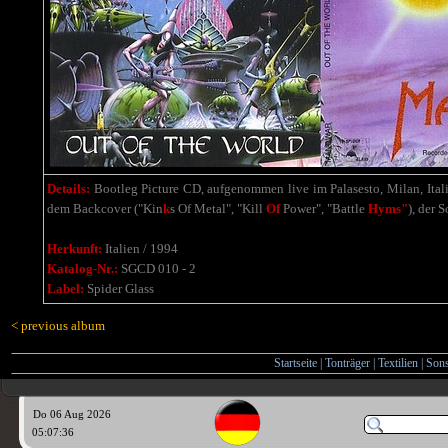
Details:
Bootleg Picture
CD, aufgenommen
live im Palasesto, Milan, Ital
dem Backcover
("Kin
k
s Of Metal", "Kill
Of
Power", "Battle
Hyms"
), der
So
Herkunft:
Italien / 1994
Katalog-Nr.:
SGCD 010 - 2
Label:
Spider Glass
< previous album
Startseite
|
Tonträger
|
Textilien
|
Sons
Do 06 Aug 2026
05:07:37