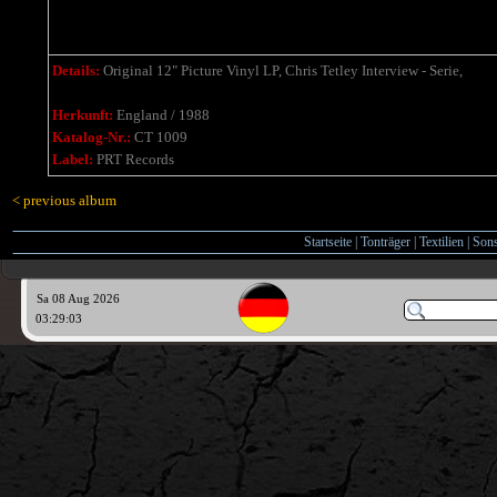
Details:
Original 12" Picture Vinyl LP, Chris Tetley Interview - Serie,
Herkunft:
England / 1988
Katalog-Nr.:
CT 1009
Label:
PRT Records
< previous album
Startseite
|
Tonträger
|
Textilien
|
Sons
Sa 08 Aug 2026
03:29:04