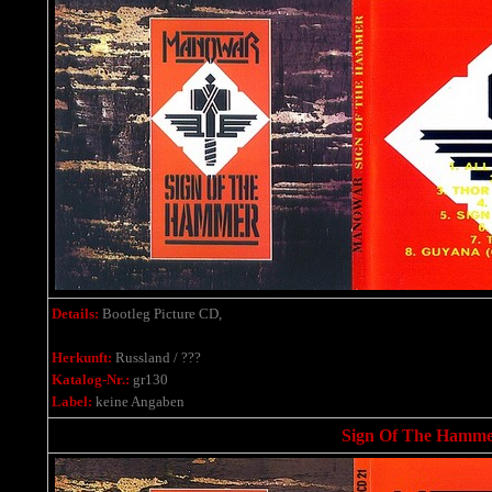
Details:
Bootleg Picture CD,
Herkunft:
Russland / ???
Katalog-Nr.:
gr130
Label:
keine Angaben
Sign Of The Hammer