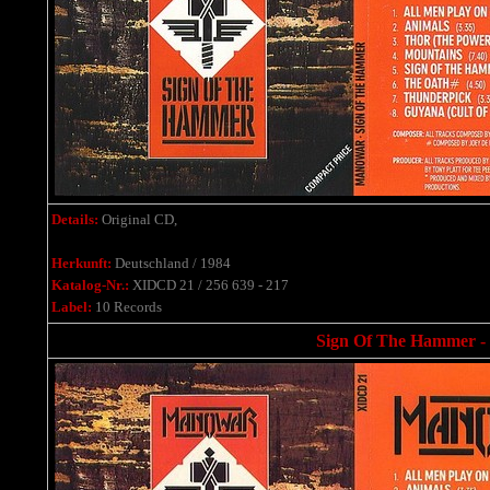
Details:
Original CD,
Herkunft:
Deutschland / 1984
Katalog-Nr.:
XIDCD 21 / 256 639 - 217
Label:
10 Records
Sign Of The Hammer - 