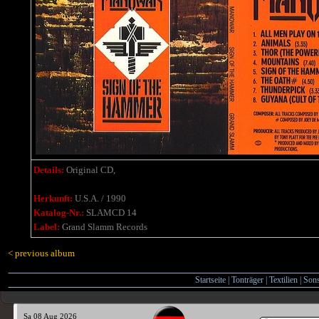
Details:
Original CD,
Herkunft:
U.S.A. / 1990
Katalog-Nr.:
SLAMCD 14
Label:
Grand Slamm Records
< previous album
Startseite
|
Tonträger
|
Textilien
|
Sons
Sa 08 Aug 2026