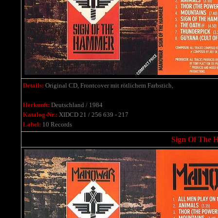
Details:
Original CD, Frontcover mit rötlichem Farbstich,
Herkunft:
Deutschland / 1984
Katalog-Nr.:
XIDCD 21 / 256 639 - 217
Label:
10 Records
Sign Of The H