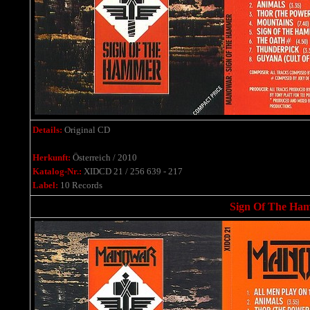
Details:
Original CD
Herkunft:
Österreich / 2010
Katalog-Nr.:
XIDCD 21 / 256 639 - 217
Label:
10 Records
Sign Of The Ham