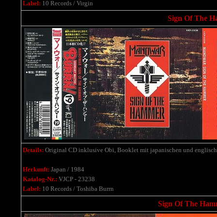
Label:
10 Records / Virgin
Sign Of The H
Details:
Original CD inklusive Obi, Booklet mit japanischen und englisc
Herkunft:
Japan / 1984
Katalog-Nr.:
VJCP - 23238
Label:
10 Records / Toshiba Burrn
Sign Of The Hamm