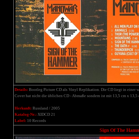
Details:
Bootleg Picture CD als Vinyl Replikation. Die CD liegt in einer w
Cover hat nicht die üblichen CD - Abmaße sondern ist mit 13,5 cm x 13,5 
Herkunft:
Russland / 2005
Katalog-Nr.:
XIDCD 21
Label:
10 Records
Sign Of The Hamme