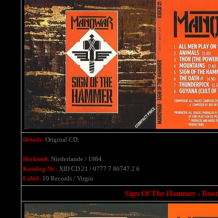
Details:
Original CD,
Herkunft:
Niederlande / 1984
Katalog-Nr.:
XID CD 21 / 0777 7 86747 2 6
Label:
10 Records / Virgin
Sign Of The Hammer - Bootle