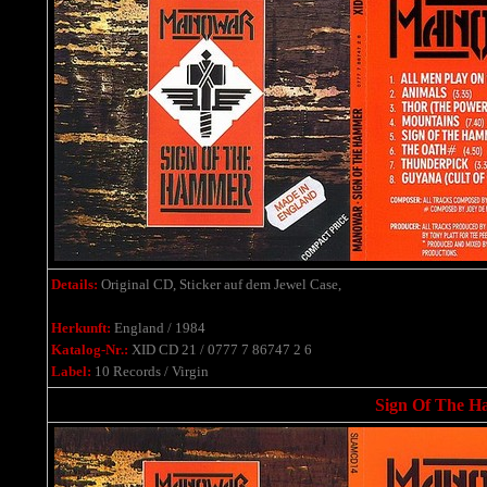
Details:
Original CD, Sticker auf dem Jewel Case,
Herkunft:
England / 1984
Katalog-Nr.:
XID CD 21 / 0777 7 86747 2 6
Label:
10 Records / Virgin
Sign Of The Ha