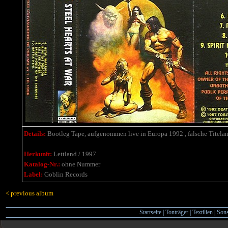
Details:
Bootleg Tape, aufgenommen live in Europa 1992 , falsche Titel
Herkunft:
Lettland / 1997
Katalog-Nr.:
ohne Nummer
Label:
Goblin Records
< previous album
Startseite
|
Tonträger
|
Textilien
|
Sons