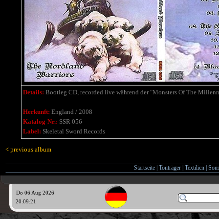
Details:
Bootleg CD, recorded live während der "Monsters Of The Millenn
Herkunft:
England / 2008
Katalog-Nr.:
SSR 056
Label:
Skeletal Sword Records
< previous album
Startseite
|
Tonträger
|
Textilien
|
Sons
Do 06 Aug 2026
20:09:22