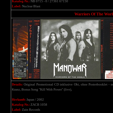
Katalog-Nr.:
NB 0715 - 0 / 27361 67150
Label:
Nuclear Blast
Warriors Of The World
Details:
Original Promotional CD inklusive Obi, ohne Posterbooklet - n
Kranz, Bonus Song "Kill With Power" (live),
Herkunft:
Japan / 2002
Katalog-Nr.:
ZACB 1058
Label:
Zain Records