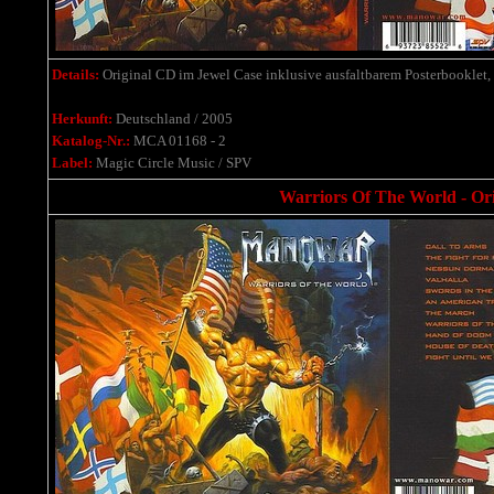
Details:
Original CD im Jewel Case inklusive ausfaltbarem Posterbooklet,
Herkunft:
Deutschland / 2005
Katalog-Nr.:
MCA 01168 - 2
Label:
Magic Circle Music / SPV
Warriors Of The World - Ori