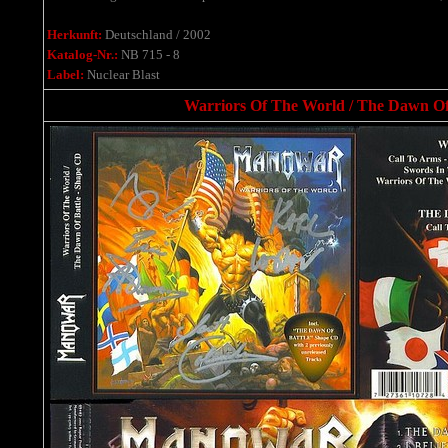
Herkunft:
Deutschland / 2002
Katalog-Nr.:
NB 715 - 8
Label:
Nuclear Blast
Warriors Of The World / The Dawn Of 