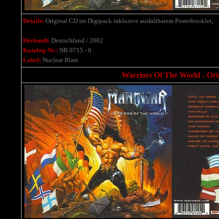
Details:
Original CD im Digipack inklusive ausfaltbarem Posterbooklet,
Herkunft:
Deutschland / 2002
Katalog-Nr.:
NB 0715 - 0
Label:
Nuclear Blast
Warriors Of The World - Ori