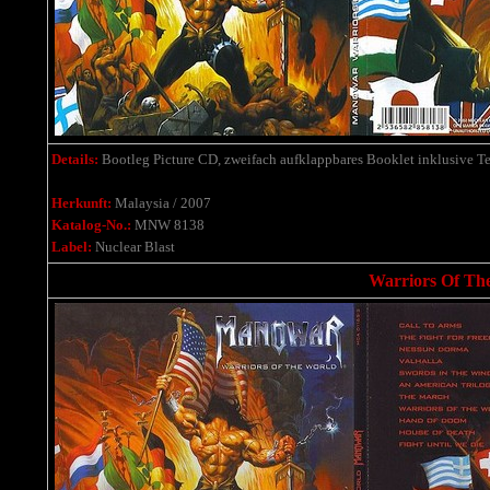
Details:
Bootleg Picture CD, zweifach aufklappbares Booklet inklusive Tex
Herkunft:
Malaysia / 2007
Katalog-No.:
MNW 8138
Label:
Nuclear Blast
Warriors Of The