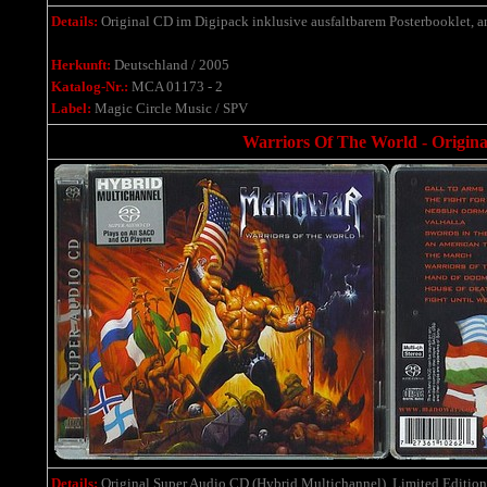
Details:
Original CD im Digipack inklusive ausfaltbarem Posterbooklet, a
Herkunft:
Deutschland / 2005
Katalog-Nr.:
MCA 01173 - 2
Label:
Magic Circle Music / SPV
Warriors Of The World - Origin
Details:
Original Super Audio CD (Hybrid Multichannel), Limited Edition