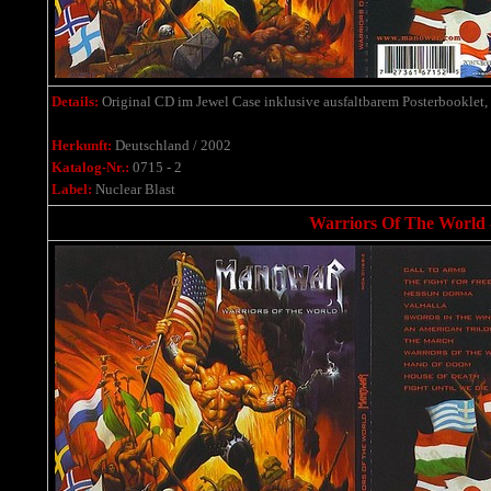
Details:
Original CD im Jewel Case inklusive ausfaltbarem Posterbooklet,
Herkunft:
Deutschland / 2002
Katalog-Nr.:
0715 - 2
Label:
Nuclear Blast
Warriors Of The World 