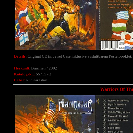
Details:
Original CD
im Jewel Case inklusive ausfaltbarem Posterbooklet
,
Herkunft:
Brasilien / 2002
Katalog-Nr.:
55715 - 2
Label:
Nuclear Blast
Warriors Of The