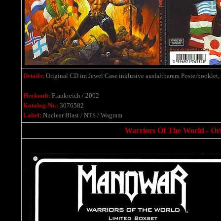
Details:
Original CD
im Jewel Case inklusive ausfaltbarem Posterbooklet,
Herkunft:
Frankreich / 2002
Katalog-Nr.:
3076582
Label:
Nuclear Blast / NTS / Wagram
Warriors Of The World - Ori