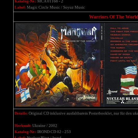
Katalog-Nr.:
MCA 01168 - 2
Label:
Magic Circle Music / Soyuz Music
Warriors Of The World 
Details:
Original CD inklusive ausfaltbarem Posterbooklet, nur für den ukr
Herkunft:
Ukraine / 2002
Katalog-Nr.:
IROND CD 02 - 253
Label:
Nuclear Blast / Irond