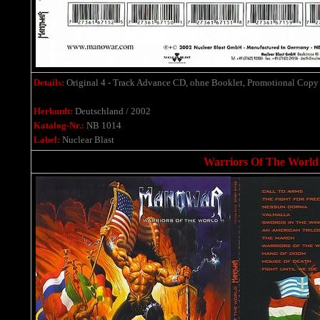
Details:
Original 4 - Track Advance CD, ohne Booklet, Promotional Copy - 
Herkunft:
Deutschland / 2002
Katalog-Nr.:
NB 1014
Label:
Nuclear Blast
Warriors Of The World 