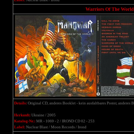
Warriors Of The World 
Details:
Original CD, anderes Booklet - kein ausfaltbares Poster, anderes 
Herkunft:
Ukraine / 2005
Katalog-Nr.:
MR - 1069 - 2 / IROND CD 02 - 253
Label:
Nuclear Blast / Moon Records / Irond