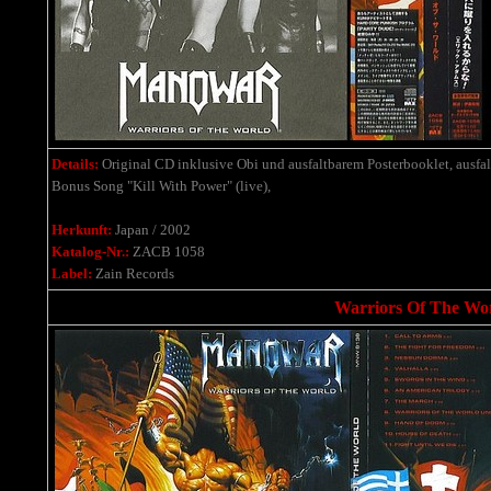
Details:
Original CD inklusive Obi und ausfaltbarem Posterbooklet, ausfal
Bonus Song "Kill With Power" (live),
Herkunft:
Japan / 2002
Katalog-Nr.:
ZACB 1058
Label:
Zain Records
Warriors Of The Wor