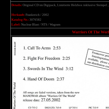
Details:
Original CD im Digipack, Limitierte Holzbox inklusive Stempel 
Herkunft:
Frankreich / 2002
Katalog-Nr.:
3076582
Label:
Nuclear Blast / NTS / Wagram
Warriors Of The Worl