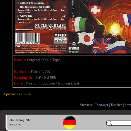
Details:
Original Single Tape,
Herkunft:
Polen / 2002
Katalog-Nr.:
MP - NB 096
Label:
Mystic Production / Nuclear Blast
< previous album
Startseite
|
Tonträger
|
Textilien
|
Sons
Do 06 Aug 2026
22:23:23