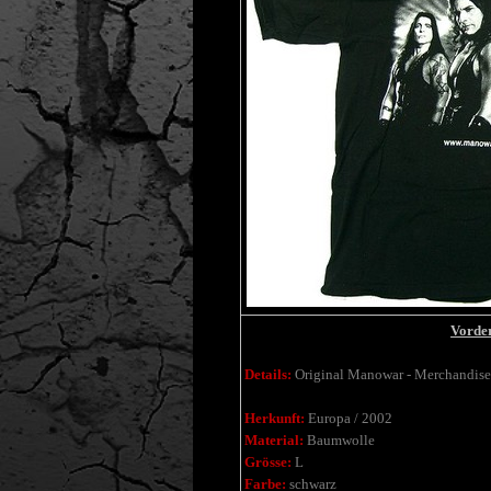
Vorder
Details:
Original Manowar - Merchandise
Herkunft:
Europa / 2002
Material:
Baumwolle
Grösse:
L
Farbe:
schwarz