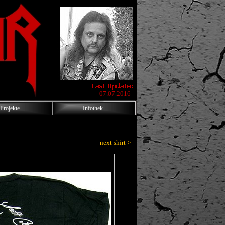
07.07.2016
Projekte
Infothek
next shirt >