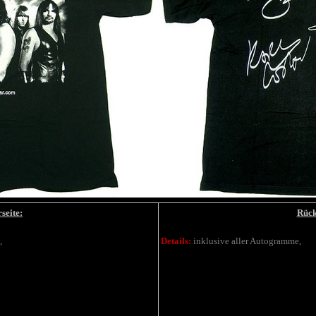
seite:
Rück
,
Details:
inklusive aller Autogramme,