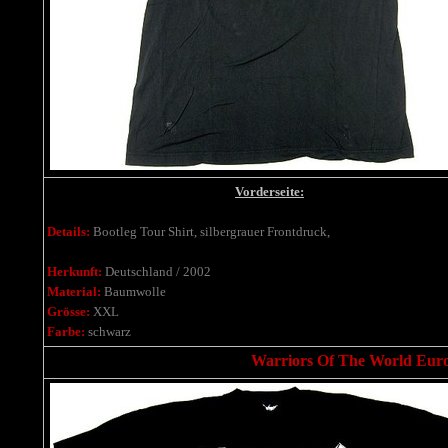
Vorderseite:
Details:
Bootleg Tour Shirt, silbergrauer Frontdruck,
Herkunft:
Deutschland / 2002
Material:
Baumwolle
Grösse:
XXL
Farbe:
schwarz
Warriors Of The World Europ