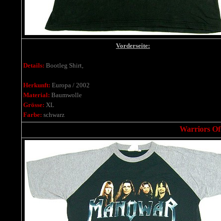
Vorderseite:
Details:
Bootleg Shirt,
Herkunft:
Europa / 2002
Material:
Baumwolle
Grösse:
XL
Farbe:
schwarz
Warriors Of