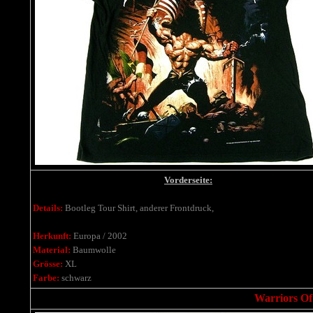
Vorderseite:
Details:
Bootleg Tour Shirt, anderer Frontdruck,
Herkunft:
Europa / 2002
Material:
Baumwolle
Grösse:
XL
Farbe:
schwarz
Warriors O