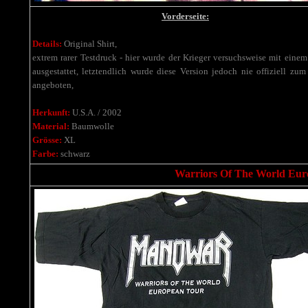
Vorderseite:
Details:
Original Shirt,
extrem rarer Testdruck - hier wurde der Krieger versuchsweise mit einem
ausgestattet, l
etztendlich wurde diese Version jedoch nie offiziell zum
angeboten,
Herkunft:
U.S.A. / 2002
Material:
Baumwolle
Grösse:
XL
Farbe:
schwarz
Warriors Of The World Eu