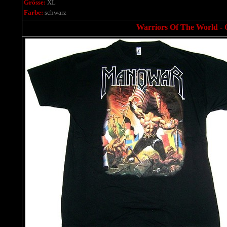
Grösse:
XL
Farbe:
schwarz
Warriors Of The World - O