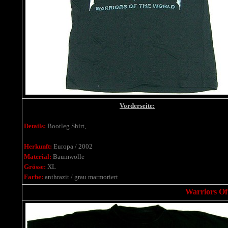
Vorderseite:
Details:
Bootleg Shirt,
Herkunft:
Europa / 2002
Material:
Baumwolle
Grösse:
XL
Farbe:
anthrazit / grau marmoriert
Warriors Of