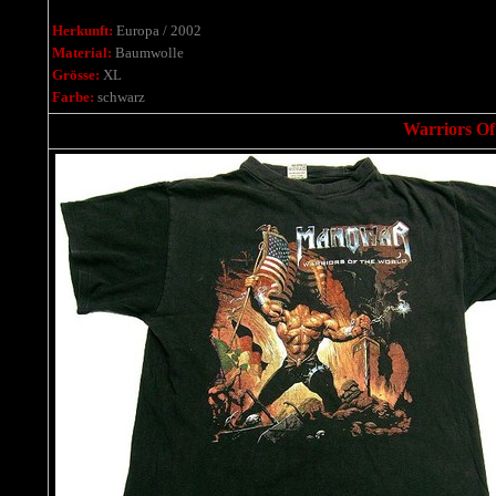
Herkunft:
Europa / 2002
Material:
Baumwolle
Grösse:
XL
Farbe:
schwarz
Warriors Of