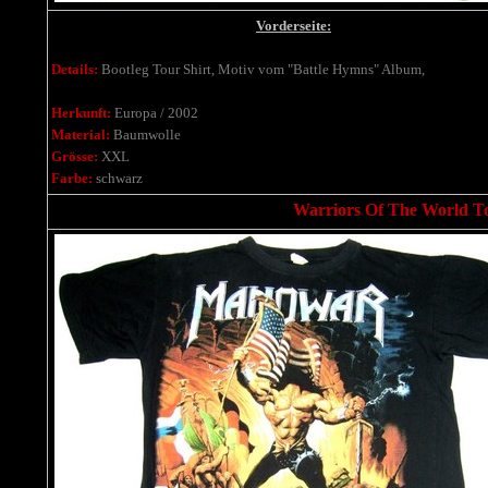
Vorderseite:
Details:
Bootleg Tour Shirt, Motiv vom "Battle Hymns" Album,
Herkunft:
Europa / 2002
Material:
Baumwolle
Grösse:
XXL
Farbe:
schwarz
Warriors Of The World Tou