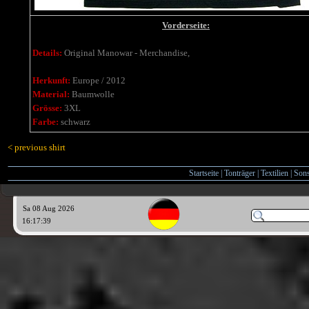
Vorderseite:
Details:
Original Manowar - Merchandise,
Herkunft:
Europe / 2012
Material:
Baumwolle
Grösse:
3XL
Farbe:
schwarz
< previous shirt
Startseite
|
Tonträger
|
Textilien
|
Sons
Sa 08 Aug 2026
16:17:41