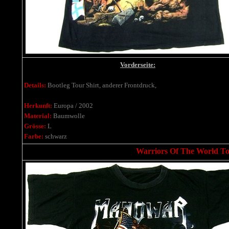
Vorderseite:
Details:
Bootleg Tour Shirt, anderer Frontdruck,
Herkunft:
Europa / 2002
Material:
Baumwolle
Grösse:
L
Farbe:
schwarz
Warriors Of The World Tou