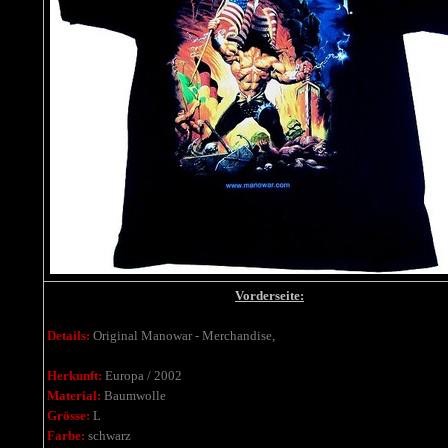
Vorderseite:
Details:
Original Manowar - Merchandise,
Herkunft:
Europa / 2002
Material:
Baumwolle
Grösse:
L
Farbe:
schwarz