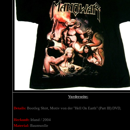
Vorderseite:
Details:
Bootleg Shirt, Motiv von der "Hell On Earth" (Part III) DVD,
Herkunft:
Irland / 2004
Material:
Baumwolle