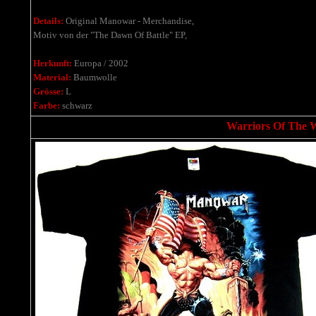
Details:
Original Manowar - Merchandise,
Motiv von der "The Dawn Of Battle" EP,
Herkunft:
Europa / 2002
Material:
Baumwolle
Grösse:
L
Farbe:
schwarz
Warriors Of The Wo