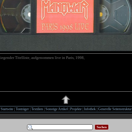
iegender Titelliste, aufgenommen live in Paris
, 1998,
Startseite
|
Tonträger
|
Textilien
|
Sonstige Artikel
|
Projekte
|
Infothek
|
Generelle Seitenstruktur
Suchen