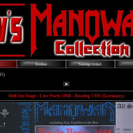
Textilien
Sonstige Artikel
HS)
Hell On Stage - Live Paris 1998
- Bootleg VHS (Germany)