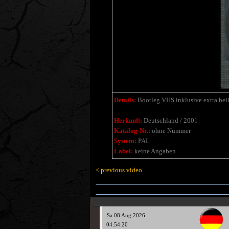
Details:
Bootleg VHS inklusive extra beil
Herkunft:
Deutschland / 2001
Katalog-Nr.:
ohne Nummer
System:
PAL
Label:
keine Angaben
< previous video
Sa 08 Aug 2026
04:54:21