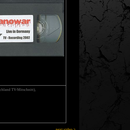
chland TV-Mitschnitt),
next video >