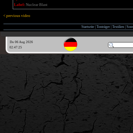
Label:
Nuclear Blast
< previous video
Startseite
|
Tonträger
|
Textilien
|
Sons
Do 06 Aug 2026
02:47:26