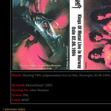
Details:
Bootleg VHS, aufgenommen live in Oslo, Norwegen, 02.06.
1994,
Herkunft:
Deutschland / 2003
Katalog-Nr.:
ohne Nummer
System:
PAL
Label:
MWF
< previous video