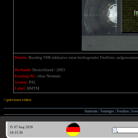
Details:
Bootleg VHS inklusive extra beiliegender Titelliste, aufgenommen 
Herkunft:
Deutschland / 2003
Katalog-Nr.:
ohne Nummer
System:
PAL
Label:
HMTM
< previous video
Startseite
|
Tonträger
|
Textilien
|
Sons
Fr 07 Aug 2026
16:15:37