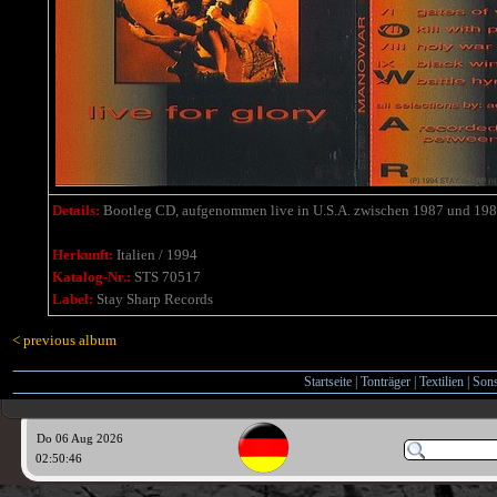
Details:
Bootleg
CD,
aufgenommen live in U.S.A. zwischen 1987 und 19
Herkunft:
Italien / 1994
Katalog-Nr.:
STS 70517
Label:
Stay Sharp Records
< previous album
Startseite
|
Tonträger
|
Textilien
|
Sons
Do 06 Aug 2026
02:50:47