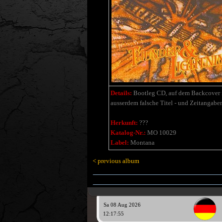
Details:
Bootleg
CD, a
uf dem Backcover 
ausserdem falsche Titel - und Zeitangab
Herkunft:
???
Katalog-Nr.:
MO 10029
Label:
Montana
< previous album
Sa 08 Aug 2026
12:17:55