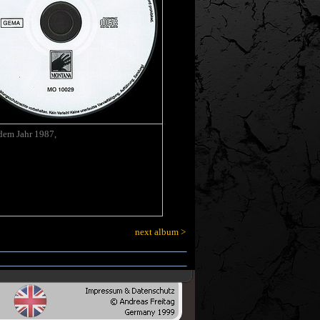
dem Jahr 1987,
next album >