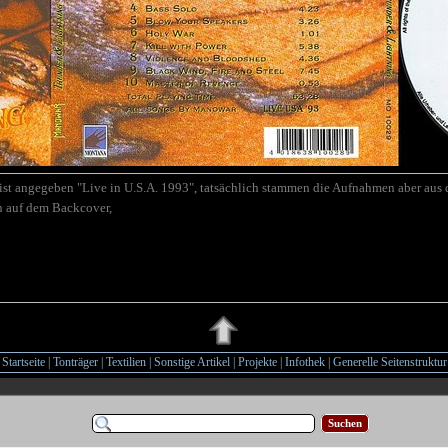
ist angegeben
"Live in U.S.A. 1993", t
atsächlich stammen die Aufnahmen aber aus 
en auf dem Backcover
,
Startseite
|
Tonträger
|
Textilien
|
Sonstige Artikel
|
Projekte
|
Infothek
|
Generelle Seitenstruktur
Suchen