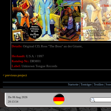
Details:
Original CD,
Ross "The Boss" an der Gitarre,
Herkunft:
U.S.A. / 1997
Katalog-Nr.:
DRM01
Label:
Unknown Tongue Records
< previous project
Startseite
|
Tonträger
|
Textilien
|
Sons
Do 06 Aug 2026
20:13:55